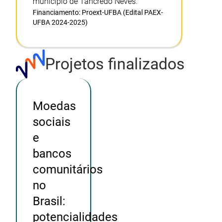
município de Tancredo Neves.
Financiamento:
Proext-UFBA (Edital PAEX-
UFBA 2024-2025)
Projetos finalizados
Moedas
sociais
e
bancos
comunitários
no
Brasil:
potencialidades