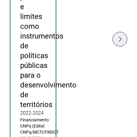
e
limites
como
instrumentos
de
políticas
públicas
para o
desenvolvimento
de
territórios
2022-2024
Financiamento:
CNPq (Edital
CNPq/MCTI/FNDCT